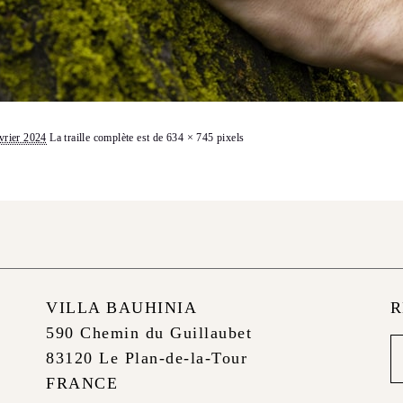
vrier 2024
La traille complète est de
634 × 745
pixels
VILLA BAUHINIA
R
590 Chemin du Guillaubet
Ne
83120 Le Plan-de-la-Tour
foo
FRANCE