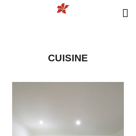
Me
CUISINE