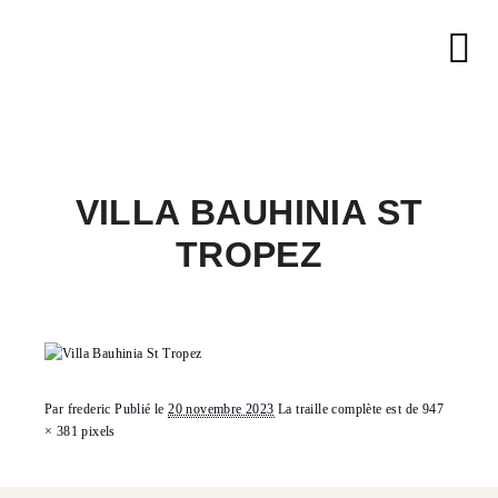
Me
VILLA BAUHINIA ST
TROPEZ
Par
frederic
Publié le
20 novembre 2023
La traille complète est de
947
× 381
pixels